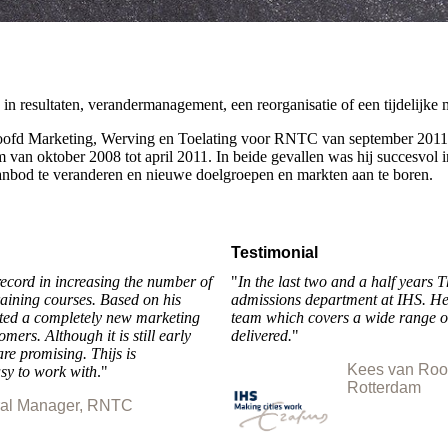
in resultaten, verandermanagement, een reorganisatie of een tijdelijke 
Hoofd Marketing, Werving en Toelating voor RNTC van september 2011
m van oktober 2008 tot april 2011. In beide gevallen was hij succesvol 
anbod te veranderen en nieuwe doelgroepen en markten aan te boren.
Testimonial
record in increasing the number of
"
In the last two and a half years 
training courses. Based on his
admissions department at IHS. He 
ted a completely new marketing
team which covers a wide range of 
ers. Although it is still early
delivered.
"
re promising. Thijs is
Kees van Rooi
sy to work with
."
Rotterdam
ral Manager, RNTC