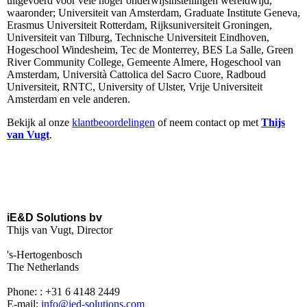
uitgevoerd voor vele hoger onderwijsinstellingen wereldwijd,
waaronder; Universiteit van Amsterdam, Graduate Institute Geneva,
Erasmus Universiteit Rotterdam, Rijksuniversiteit Groningen,
Universiteit van Tilburg, Technische Universiteit Eindhoven,
Hogeschool Windesheim, Tec de Monterrey, BES La Salle, Green
River Community College, Gemeente Almere, Hogeschool van
Amsterdam, Università Cattolica del Sacro Cuore, Radboud
Universiteit, RNTC, University of Ulster, Vrije Universiteit
Amsterdam en vele anderen.
Bekijk al onze
klantbeoordelingen
of neem contact op met
Thijs
van Vugt
.
iE&D Solutions bv
Thijs van Vugt, Director
's-Hertogenbosch
The Netherlands
Phone: : +31 6 4148 2449
E-mail:
info@ied-solutions.com